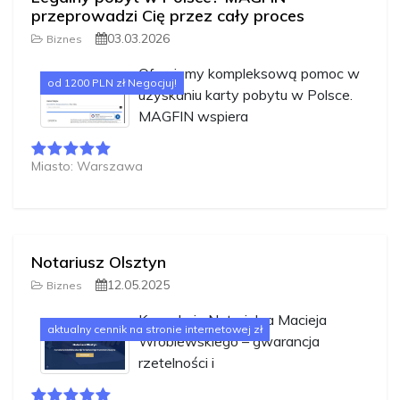
przeprowadzi Cię przez cały proces
03.03.2026
Biznes
Oferujemy kompleksową pomoc w
od 1200 PLN zł Negocjuj!
uzyskaniu karty pobytu w Polsce.
MAGFIN wspiera
Miasto: Warszawa
Notariusz Olsztyn
12.05.2025
Biznes
Kancelaria Notarialna Macieja
aktualny cennik na stronie internetowej zł
Wróblewskiego – gwarancja
rzetelności i