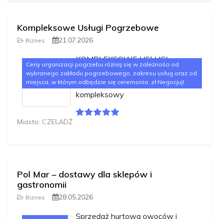
Kompleksowe Usługi Pogrzebowe
21.07.2026
Biznes
KOMPLEKSOWE USŁUGI
Ceny organizacji pogrzebu różnią się w zależności od
POGRZEBOWE WOLNYJeśli
wybranego zakładu pogrzebowego, zakresu usług oraz od
szukasz firmy, która w
miejsca, w którym odbędzie się ceremonia. zł Negocjuj!
kompleksowy
Miasto: CZELADŹ
Pol Mar – dostawy dla sklepów i
gastronomii
28.05.2026
Biznes
Sprzedaż hurtowa owoców i