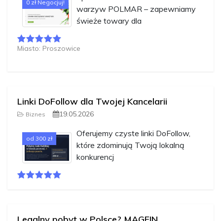
0 zł Negocjuj!
warzyw POLMAR – zapewniamy
świeże towary dla
Miasto: Proszowice
Linki DoFollow dla Twojej Kancelarii
19.05.2026
Biznes
Oferujemy czyste linki DoFollow,
od 300 zł
które zdominują Twoją lokalną
konkurencj
Legalny pobyt w Polsce? MAGFIN