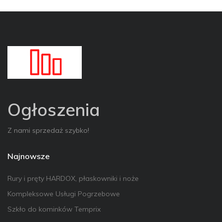
Ogłoszenia
Z nami sprzedaż szybko!
Najnowsze
Rury i pręty HARDOX, płaskowniki i noże
Kompleksowe Usługi Pogrzebowe
Szkło do kominków Temprix