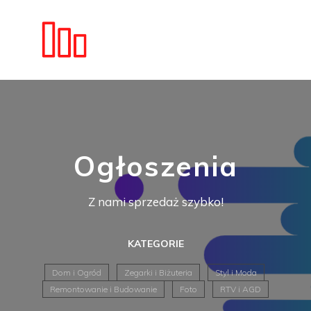
Ogłoszenia
Z nami sprzedaż szybko!
KATEGORIE
Dom i Ogród
Zegarki i Biżuteria
Styl i Moda
Remontowanie i Budowanie
Foto
RTV i AGD