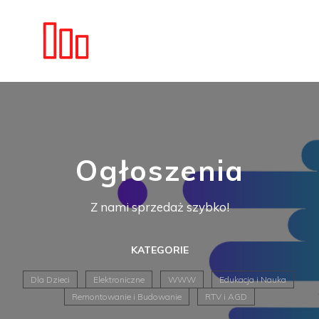
Ogłoszenia
Z nami sprzedaż szybko!
KATEGORIE
Dla Dzieci
Elektroniczne
WWW
Edukacja i Nauka
Remontowanie i Budowanie
RTV i AGD