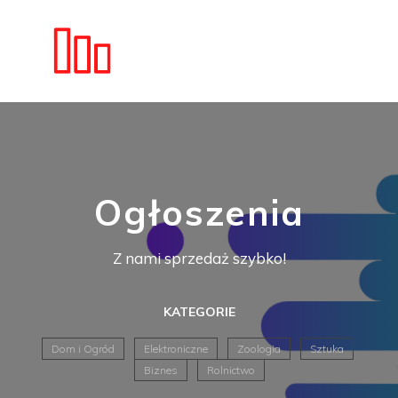
Ogłoszenia
Z nami sprzedaż szybko!
KATEGORIE
Dom i Ogród
Elektroniczne
Zoologia
Sztuka
Biznes
Rolnictwo