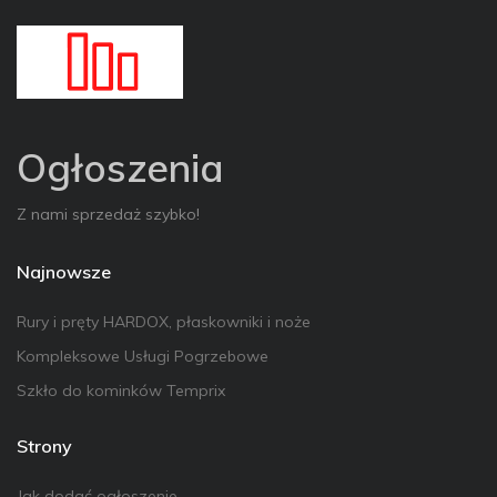
Ogłoszenia
Z nami sprzedaż szybko!
Najnowsze
Rury i pręty HARDOX, płaskowniki i noże
Kompleksowe Usługi Pogrzebowe
Szkło do kominków Temprix
Strony
Jak dodać ogłoszenie