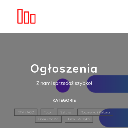
Ogłoszenia
Z nami sprzedaż szybko!
KATEGORIE
RTV i AGD
Foto
Sztuka
Rozrywka i Kultura
Dom i Ogród
Film i Muzyka