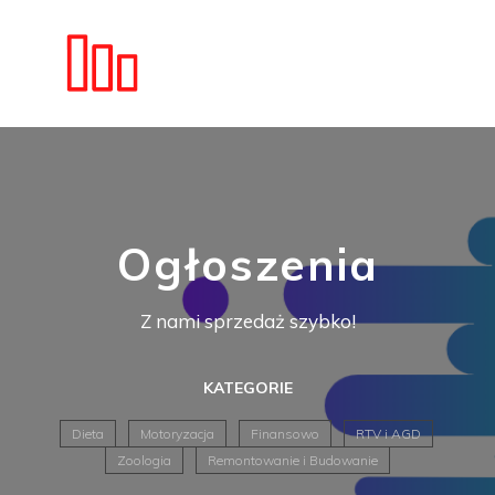
Ogłoszenia
Z nami sprzedaż szybko!
KATEGORIE
Dieta
Motoryzacja
Finansowo
RTV i AGD
Zoologia
Remontowanie i Budowanie