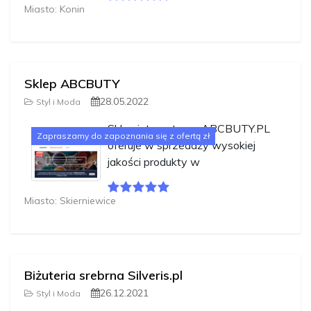
Miasto: Konin
Sklep ABCBUTY
28.05.2022
Styl i Moda
Sklep internetowy ABCBUTY.PL
Zapraszamy do zapoznania się z ofertą zł
oferuje w sprzedaży wysokiej
jakości produkty w
Miasto: Skierniewice
Biżuteria srebrna Silveris.pl
26.12.2021
Styl i Moda