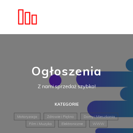
Ogłoszenia
Z nami sprzedaż szybko!
KATEGORIE
Motoryzacja
Zdrowie i Piękno
Domy i Mieszkania
Film i Muzyka
Elektroniczne
WWW