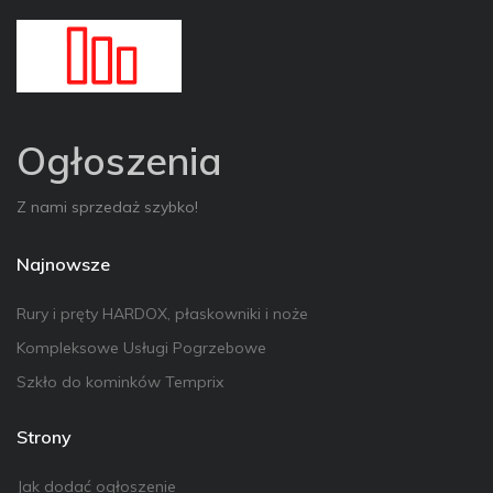
Ogłoszenia
Z nami sprzedaż szybko!
Najnowsze
Rury i pręty HARDOX, płaskowniki i noże
Kompleksowe Usługi Pogrzebowe
Szkło do kominków Temprix
Strony
Jak dodać ogłoszenie