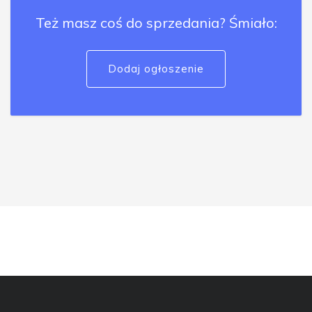
Też masz coś do sprzedania? Śmiało:
Dodaj ogłoszenie