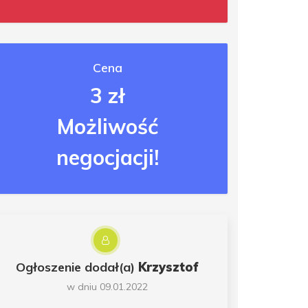
Cena
3 zł
Możliwość
negocjacji!
Ogłoszenie dodał(a)
Krzysztof
w dniu 09.01.2022