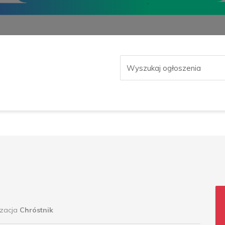
izacja
Chróstnik