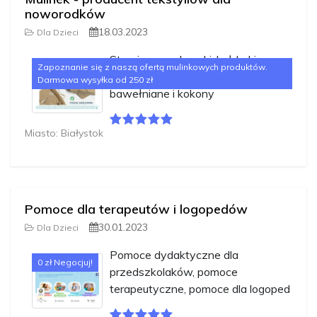
noworodków
18.03.2023
Dla Dzieci
Stawiamy na kocyki, kołderki,
Zapoznanie się z naszą ofertą mulinkowych produktów.
poduszki bambusowe, rożki
Darmowa wysyłka od 250 zł
bawełniane i kokony
Miasto: Białystok
Pomoce dla terapeutów i logopedów
30.01.2023
Dla Dzieci
Pomoce dydaktyczne dla
0 zł Negocjuj!
przedszkolaków, pomoce
terapeutyczne, pomoce dla logoped