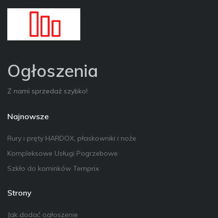
Ogłoszenia
Z nami sprzedaż szybko!
Najnowsze
Rury i pręty HARDOX, płaskowniki i noże
Kompleksowe Usługi Pogrzebowe
Szkło do kominków Temprix
Strony
Jak dodać ogłoszenie