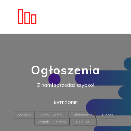
Ogłoszenia
Z nami sprzedaż szybko!
KATEGORIE
Zoologia
Dom i Ogród
Elektroniczne
Biznes
Zegarki i Biżuteria
RTV i AGD