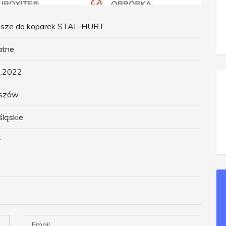
esze do koparek STAL-HURT
atne
3.2022
iszów
śląskie
y