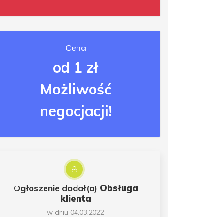
Cena
od 1 zł
Możliwość
negocjacji!
Ogłoszenie dodał(a)
Obsługa
klienta
w dniu 04.03.2022