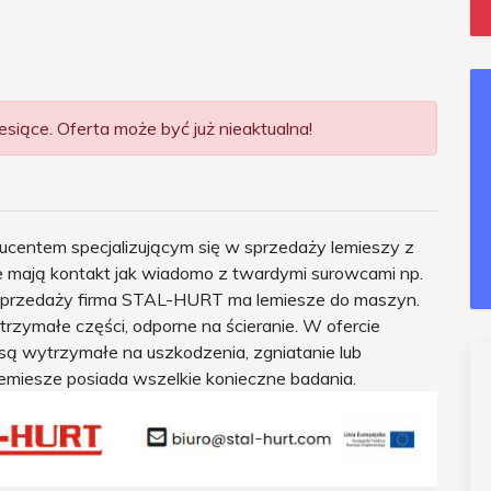
siące. Oferta może być już nieaktualna!
centem specjalizującym się w sprzedaży lemieszy z
ze mają kontakt jak wiadomo z twardymi surowcami np.
 sprzedaży firma STAL-HURT ma lemiesze do maszyn.
zymałe części, odporne na ścieranie. W ofercie
są wytrzymałe na uszkodzenia, zgniatanie lub
lemiesze posiada wszelkie konieczne badania.