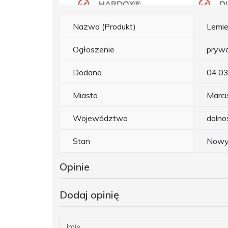
Nazwa (Produkt)
Lemi
Ogłoszenie
pryw
Dodano
04.0
Miasto
Marc
Województwo
dolno
Stan
Now
Opinie
Dodaj opinię