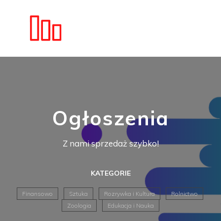
Ogłoszenia
Z nami sprzedaż szybko!
KATEGORIE
Finansowo
Sztuka
Rozrywka i Kultura
Rolnictwo
Zoologia
Edukacja i Nauka