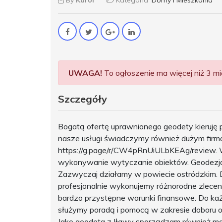
By
Karol
Kategoria
Domy i Mieszkania
UWAGA!
To ogłoszenie ma więcej niż 3 mie
Szczegóły
Bogatą ofertę uprawnionego geodety kieruję 
nasze usługi świadczymy również dużym firmo
https://g.page/r/CW4pRnUiULbKEAg/review. W
wykonywanie wytyczanie obiektów. Geodezja 
Zazwyczaj działamy w powiecie ostródzkim. D
profesjonalnie wykonujemy różnorodne zlece
bardzo przystępne warunki finansowe. Do każ
służymy poradą i pomocą w zakresie doboru op
Jako geodeta z Iławy sporządzam również m