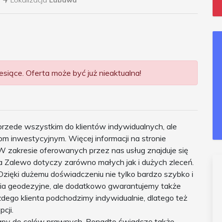
Lokalizacja
Lubawa
siące. Oferta może być już nieaktualna!
przede wszystkim do klientów indywidualnych, ale
m inwestycyjnym. Więcej informacji na stronie
 zakresie oferowanych przez nas usług znajduje się
Zalewo dotyczy zarówno małych jak i dużych zleceń.
zięki dużemu doświadczeniu nie tylko bardzo szybko i
nia geodezyjne, ale dodatkowo gwarantujemy także
dego klienta podchodzimy indywidualnie, dlatego też
cji.
apy do celów prawnych. Ponadto świadczę także