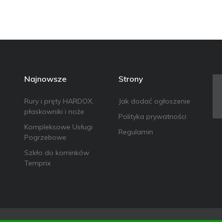
Najnowsze
Strony
Rury i pręty HARDOX,
Jak dodać ogłoszenie
płaskowniki i noże
Polityka prywatności
Kompleksowe Usługi
Regulamin
Pogrzebowe
Szkło do kominków
Temprix