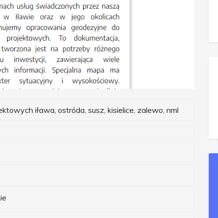
towych iława, ostróda, susz, kisielice, zalewo, nml
ie