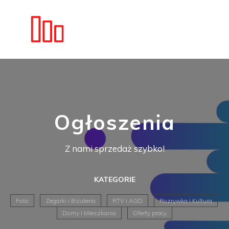
Ogłoszenia
Z nami sprzedaż szybko!
KATEGORIE
Foto
Zegarki i Biżuteria
RTV i AGD
Rozrywka i Kultura
Domy i Mieszkania
Oferty pracy