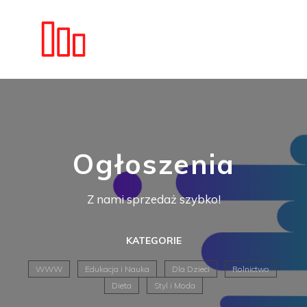
Ogłoszenia
Z nami sprzedaż szybko!
KATEGORIE
WWW
Edukacja i Nauka
Dla Dzieci
Rolnictwo
Dieta
Styl i Moda