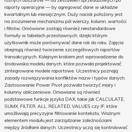
różnych obszarów — od zestawień sprzedażowych po
raporty operacyjne — by agregować dane w układzie
kwartalnym lub miesięcznym. Duży nacisk położony jest
na zrozumienie mechanizmu pól wierszy, kolumn, wartości
i filtrów. Omówione zostają również niestandardowe
formuły w tabelach przestawnych, dzięki którym
użytkownik może porównywać dane rok do roku. Zajęcia
obejmują również tworzenie szczegółowych raportów
transakcyjnych. Kolejnym krokiem jest wprowadzenie do
środowiska modelu danych, które pozwala projektować
zintegrowane modele raportowe. Uczestnicy poznają
zasady rozwiązywania konfliktów nazw i typów danych.
Zastosowanie Power Pivot pozwala tworzyć miary i
kolumny obliczeniowe. Omawiane są również
podstawowe funkcje języka DAX, takie jak CALCULATE,
SUMX, FILTER, ALL, RELATED, VALUES czy IF, które
umożliwiają precyzyjne filtrowanie kontekstu. Ważnym
elementem modułu jest zarządzanie zależnościami
między źródłami danych. Uczestnicy uczą się kontrolować