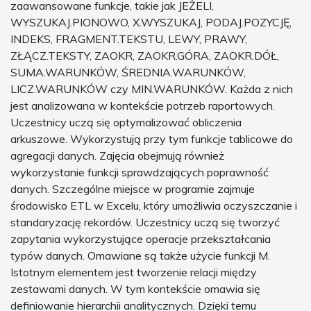
zaawansowane funkcje, takie jak JEŻELI,
WYSZUKAJ.PIONOWO, X.WYSZUKAJ, PODAJ.POZYCJĘ,
INDEKS, FRAGMENT.TEKSTU, LEWY, PRAWY,
ZŁĄCZ.TEKSTY, ZAOKR, ZAOKR.GÓRA, ZAOKR.DÓŁ,
SUMA.WARUNKÓW, ŚREDNIA.WARUNKÓW,
LICZ.WARUNKÓW czy MIN.WARUNKÓW. Każda z nich
jest analizowana w kontekście potrzeb raportowych.
Uczestnicy uczą się optymalizować obliczenia
arkuszowe. Wykorzystują przy tym funkcje tablicowe do
agregacji danych. Zajęcia obejmują również
wykorzystanie funkcji sprawdzających poprawność
danych. Szczególne miejsce w programie zajmuje
środowisko ETL w Excelu, który umożliwia oczyszczanie i
standaryzację rekordów. Uczestnicy uczą się tworzyć
zapytania wykorzystujące operacje przekształcania
typów danych. Omawiane są także użycie funkcji M.
Istotnym elementem jest tworzenie relacji między
zestawami danych. W tym kontekście omawia się
definiowanie hierarchii analitycznych. Dzięki temu