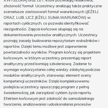
X.WYSZUKAJ oraz LET, które pozwalają redukować
złożoność formuł. Uczestnicy analizują także praktyczne
scenariusze zastosowań formuł warunkowych (JEŻELI,
ORAZ, LUB, LICZ.JEŻELI, SUMA.WARUNKÓW) w
raportach cyklicznych, co pozwala identyfikować
niezgodności. Zajęcia końcowe skupiają się na
dokumentowaniu procesów analitycznych. Uczestnicy
poznają zasady budowania repozytorium wskaźników i
raportów. Dzięki temu możliwe jest zapewnienie
powtarzalności wyników. Program kończy się projektem
końcowym, w którym uczestnicy prezentują raport
analityczny przed komisją szkoleniową. Zadanie to
wymaga wykorzystania całej wiedzy zdobytej podczas
modułów analitycznych, stanowiąc element oceny
kompetencji uczestników. Dzięki kompleksowemu
podejściu uczestnicy opuszczają program z pełną
świadomością, jak zarządzać cyklem życia raportu.
Efektem końcowym jest zdolność do samodzielnego
tworzenia, analizowania i udoskonalania procesów