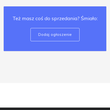
Też masz coś do sprzedania? Śmiało:
Dodaj ogłoszenie