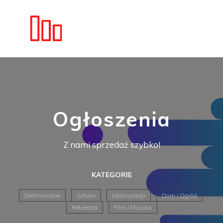
Ogłoszenia
Z nami sprzedaż szybko!
KATEGORIE
Elektroniczne
Sztuka
Motoryzacja
Dom i Ogród
Rekreacja
Film i Muzyka