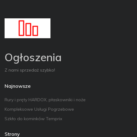
Ogłoszenia
Z nami sprzedaż szybko!
Najnowsze
Rury i pręty HARDOX, płaskowniki i noże
Kompleksowe Usługi Pogrzebowe
Szkło do kominków Temprix
Strony