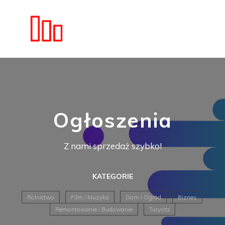
Ogłoszenia
Z nami sprzedaż szybko!
KATEGORIE
Rolnictwo
Film i Muzyka
Dom i Ogród
Biznes
Remontowanie i Budowanie
Turysta