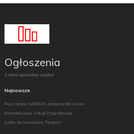
Ogłoszenia
Z nami sprzedaż szybko!
Najnowsze
Rury i pręty HARDOX, płaskowniki i noże
Kompleksowe Usługi Pogrzebowe
Szkło do kominków Temprix