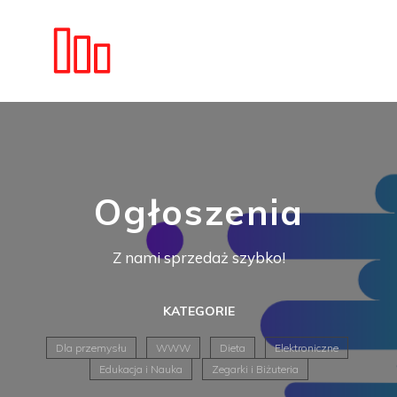
Ogłoszenia
Z nami sprzedaż szybko!
KATEGORIE
Dla przemysłu
WWW
Dieta
Elektroniczne
Edukacja i Nauka
Zegarki i Biżuteria