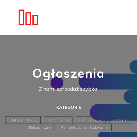
Ogłoszenia
Z nami sprzedaż szybko!
KATEGORIE
Edukacja i Nauka
Dom i Ogród
Film i Muzyka
Zoologia
Elektroniczne
Remontowanie i Budowanie