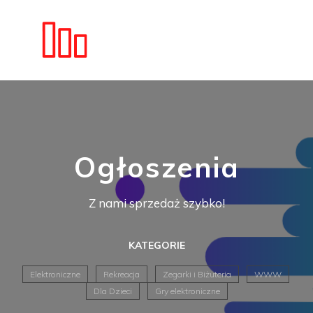
Ogłoszenia
Z nami sprzedaż szybko!
KATEGORIE
Elektroniczne
Rekreacja
Zegarki i Biżuteria
WWW
Dla Dzieci
Gry elektroniczne