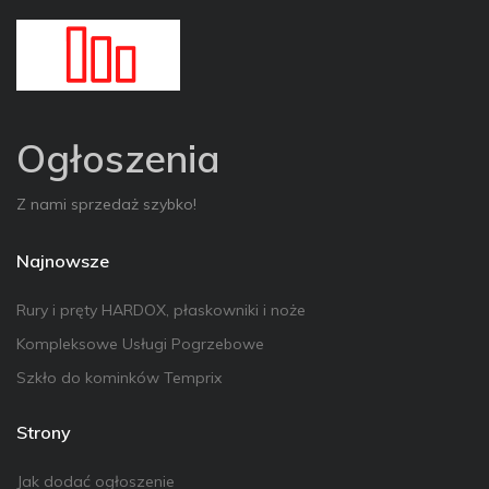
Ogłoszenia
Z nami sprzedaż szybko!
Najnowsze
Rury i pręty HARDOX, płaskowniki i noże
Kompleksowe Usługi Pogrzebowe
Szkło do kominków Temprix
Strony
Jak dodać ogłoszenie