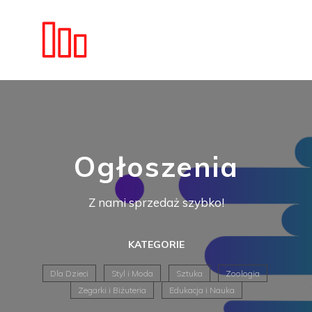
Ogłoszenia
Z nami sprzedaż szybko!
KATEGORIE
Dla Dzieci
Styl i Moda
Sztuka
Zoologia
Zegarki i Biżuteria
Edukacja i Nauka