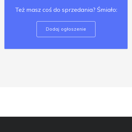
Też masz coś do sprzedania? Śmiało:
Dodaj ogłoszenie